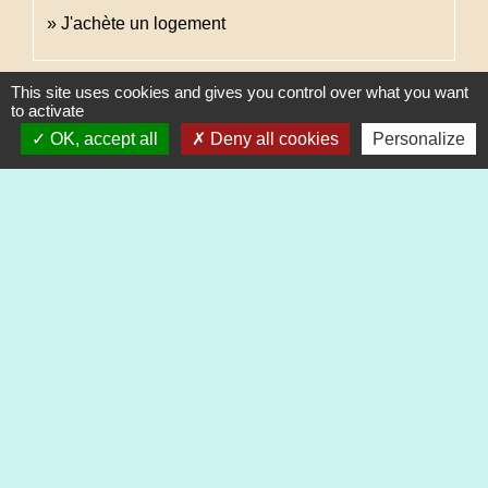
J'achète un logement
Signaler une erreur sur cette page
This site uses cookies and gives you control over what you want
to activate
OK, accept all
Deny all cookies
Personalize
Contacts
Commune de Heimsbrunn
11 rue de Belfort
68990 Heimsbrunn - FRANCE
+33 3 89 81 90 34
Mail : mairie@heimsbrunn.fr
Horaires d'ouverture
: