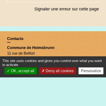
Signaler une erreur sur cette page
Contacts
Commune de Heimsbrunn
11 rue de Belfort
68990 Heimsbrunn - FRANCE
This site uses cookies and gives you control over what you want
to activate
+33 3 89 81 90 34
OK, accept all
Deny all cookies
Personalize
Mail : mairie@heimsbrunn.fr
Horaires d'ouverture
:
Jusqu'au 31 août :