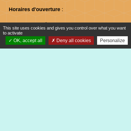
Horaires d'ouverture
:
Jusqu'au 31 août :
This site uses cookies and gives you control over what you want
Lundi : 8h à 15h
to activate
Mardi : 8h à 15h
OK, accept all
Deny all cookies
Personalize
Mercredi : 8h à 15h
Jeudi : 8h à 15h
Vendredi : 8h à 12h
Liens
Préfecture du Haut-Rhin
Collectivité Européenne d'Alsace
Région Grand Est