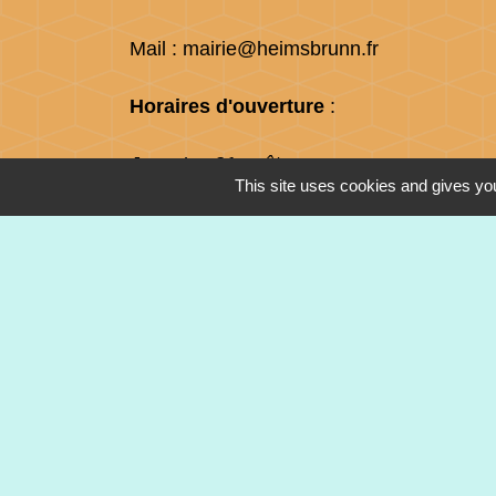
Mail : mairie@heimsbrunn.fr
Horaires d'ouverture
:
Jusqu'au 31 août :
This site uses cookies and gives you
Lundi : 8h à 15h
Mardi : 8h à 15h
Mercredi : 8h à 15h
Jeudi : 8h à 15h
Vendredi : 8h à 12h
Mentions légales
-
Politique de confidenti