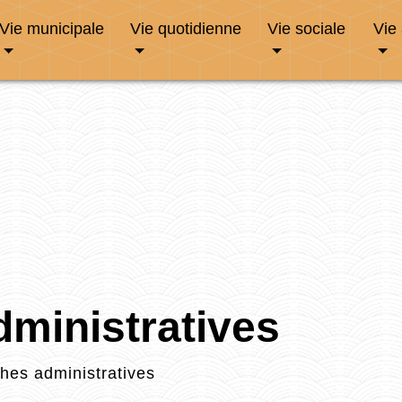
Vie municipale
Vie quotidienne
Vie sociale
Vie
ministratives
es administratives