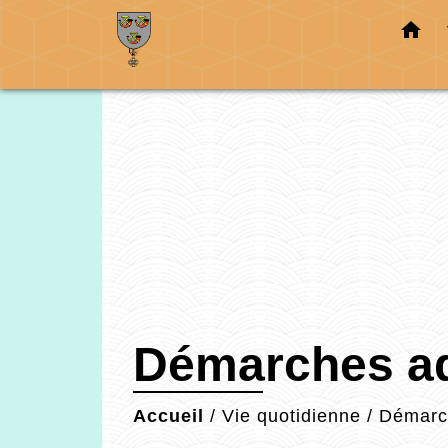
home
Démarches ad
Accueil
/
Vie quotidienne
/
Démarch