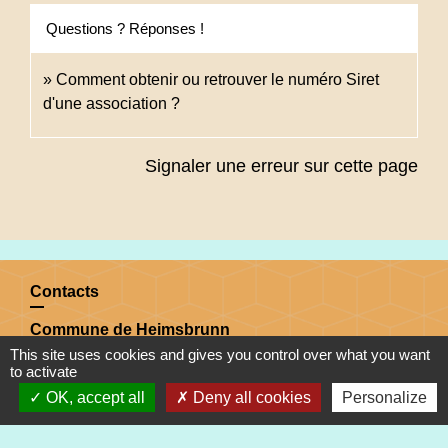
Questions ? Réponses !
Comment obtenir ou retrouver le numéro Siret
d'une association ?
Signaler une erreur sur cette page
Contacts
Commune de Heimsbrunn
11 rue de Belfort
This site uses cookies and gives you control over what you want
to activate
68990 Heimsbrunn - FRANCE
OK, accept all
Deny all cookies
Personalize
+33 3 89 81 90 34